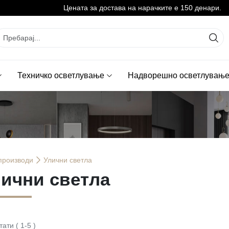
Цената за достава на нарачките е 150 денари.
Техничко осветлување
Надворешно осветлувањ
производи
Улични светла
ични светла
тати
(
1
-
5
)