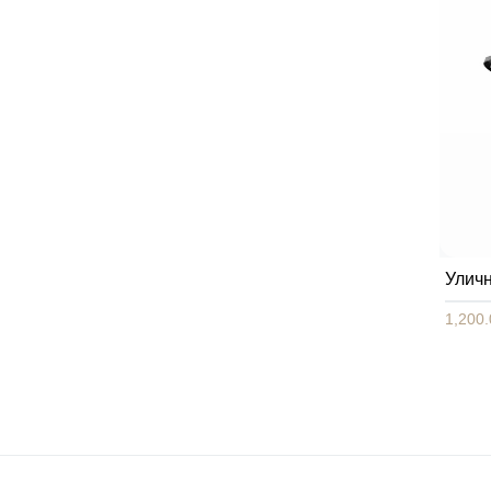
Улич
1,200.