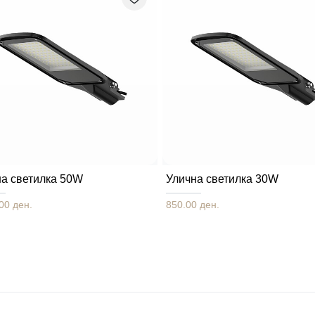
на светилка 50W
Улична светилка 30W
00 ден.
850.00 ден.