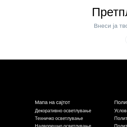
Претпл
Внеси ја тв
Мапа на сајтот
Поли
Декоративно осветлување
Услов
Техничко осветлување
Полит
Надворешно осветлување
Полит