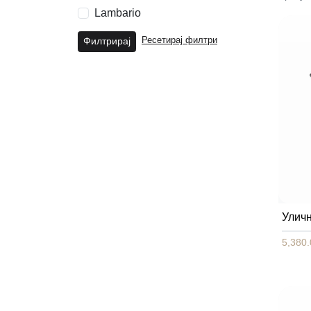
Lambario
Филтрирај
Ресетирај филтри
Улич
5,380.