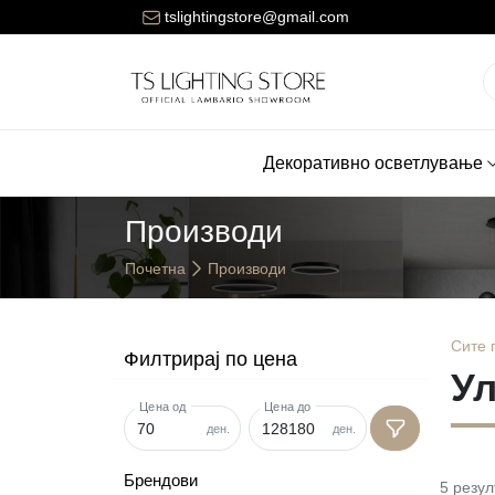
Цената за достава на нарачките е 150 денари.
tslightingstore@gmail.com
Декоративно осветлување
Производи
Почетна
Производи
Сите
Филтрирај по цена
Ул
Цена од
Цена до
ден.
ден.
Брендови
5
резул