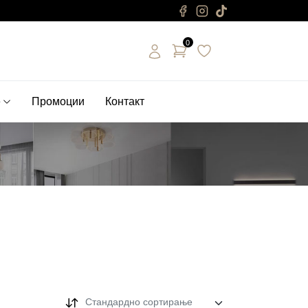
0
е
Промоции
Контакт
Стандардно сортирање