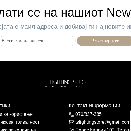
ати се на нашиот News
ојата е-маил адреса и добивај ги најновите
Регистрирај се
тики
Контакт информации
и за користење
070/337-335
ика за приватност
tslightingstore@gmail.com
ика за колачиња
Борис Кидрич 102, Тетов