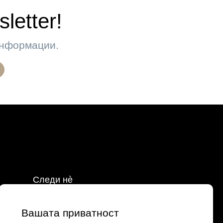
letter!
 информации.
Следи нè
Facebook
Instagram
Вашата приватност
о
Tik Tok