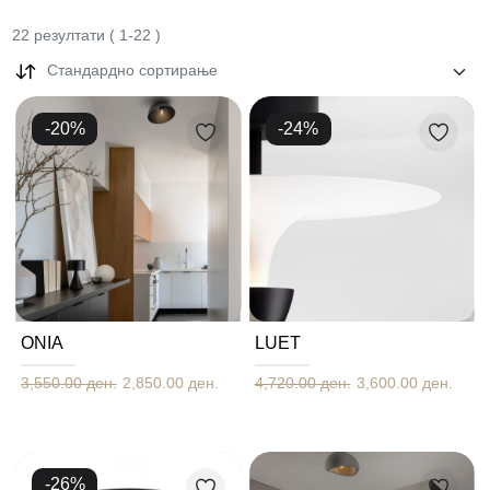
22
резултати
(
1
-
22
)
Стандардно сортирање
-
20
%
-
24
%
ΟΝΙΑ
LUET
3,550.00 ден.
2,850.00 ден.
4,720.00 ден.
3,600.00 ден.
-
26
%