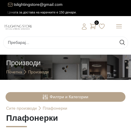
tslightingstore@gmail.com
Цената за достава на нарачките е 150 денари.
0
Производи
Почетна
Производи
Филтри и Категории
Сите
производи
Плафонерки
Плафонерки