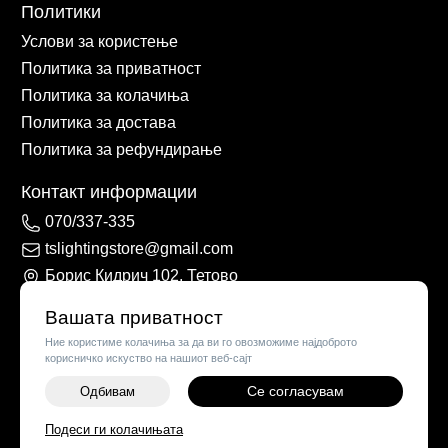
Политики
Услови за користење
Политика за приватност
Политика за колачиња
Политика за достава
Политика за рефундирање
Контакт информации
070/337-335
tslightingstore@gmail.com
Борис Кидрич 102, Тетово
Вашата приватност
Ние користиме колачиња за да ви го овозможиме најдоброто
корисничко искуство на нашиот веб-сајт
Се согласувам
Одбивам
Подеси ги колачињата
©
2026
Vendor x
TS Lights