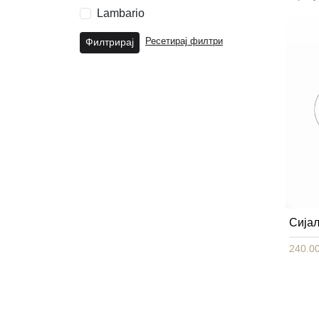
Lambario
Филтрирај
Ресетирај филтри
Сија
240.00