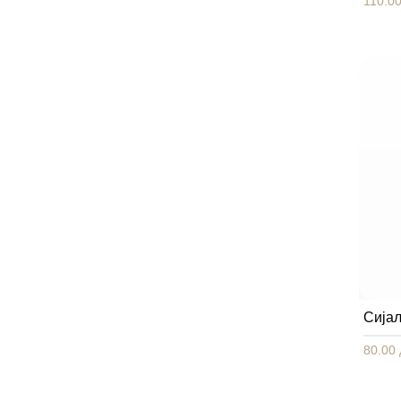
110.00
Сија
80.00 