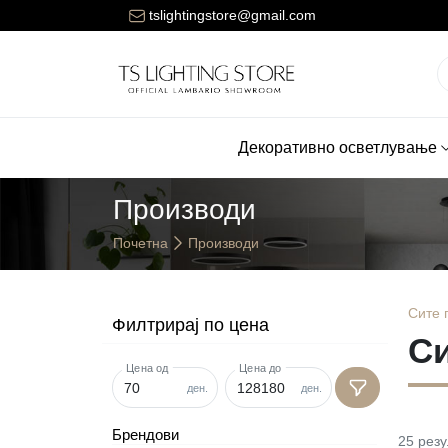
ната за достава на нарачките е 150 денари.
tslightingstore@gmail.com
Декоративно осветлување
Производи
Почетна
Производи
Сите
Филтрирај по цена
С
Цена од
Цена до
ден.
ден.
Брендови
25
резу