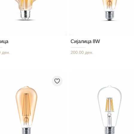
лица
Сијалица 8W
 ден.
200.00 ден.