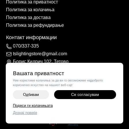
Политика за приватност
Политика за колачиња
Политика за достава
Политика за рефундирање
Контакт информации
070/337-335
tslightingstore@gmail.com
Борис Кидрич 102, Тетово
Вашата приватност
Ние користиме колачиња за да ви го овозможиме најдоброто
корисничко искуство на нашиот веб-сајт
Се согласувам
Одбивам
Подеси ги колачињата
©
2026
Vendor x
TS Lights
Дознај повеќе
Поставки за колачиња
|
Пријави проблем