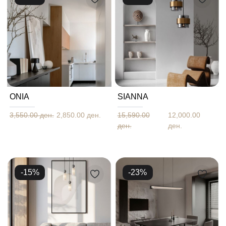
ΟΝΙΑ
SIANNA
3,550.00 ден.
2,850.00 ден.
15,590.00
12,000.00
ден.
ден.
-
15
%
-
23
%