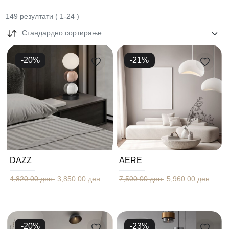
149
резултати
(
1
-
24
)
Стандардно сортирање
-
20
%
-
21
%
DAZZ
AERE
4,820.00 ден.
3,850.00 ден.
7,500.00 ден.
5,960.00 ден.
-
20
%
-
23
%