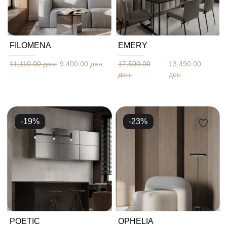
FILOMENA
EMERY
11,110.00 ден.
9,400.00 ден.
17,500.00
13,490.00
ден.
ден.
-
19
%
-
23
%
POETIC
OPHELIA