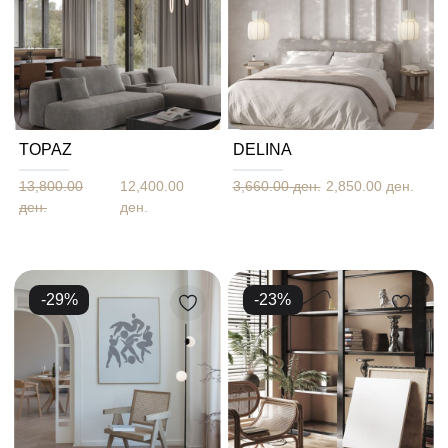
TOPAZ
DELINA
13,800.00
12,400.00
3,660.00 ден.
2,850.00 ден.
ден.
ден.
-
29
%
-
23
%