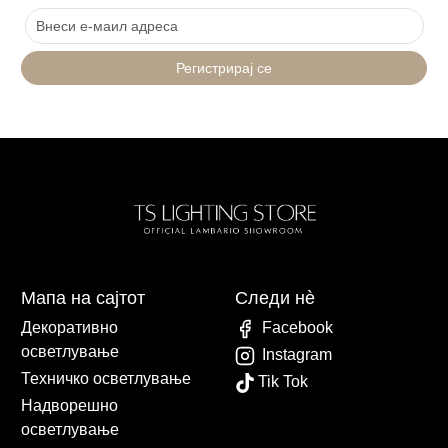
Регистрирај се
Мапа на сајтот
Следи нè
Декоративно
Facebook
осветлување
Instagram
Техничко осветлување
Tik Tok
Надворешно
осветлување