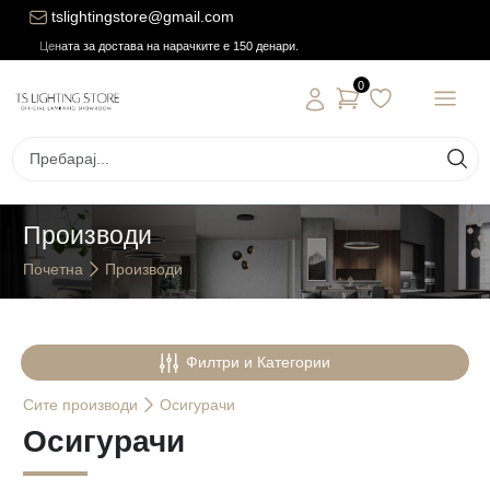
tslightingstore@gmail.com
Цената за достава на нарачките е 150 денари.
0
Производи
Почетна
Производи
Филтри и Категории
Сите
производи
Осигурачи
Осигурачи