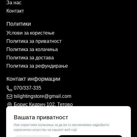
За нас
Контакт
Политики
Услови за користење
Политика за приватност
Политика за колачиња
Политика за достава
Политика за рефундирање
Контакт информации
070/337-335
tslightingstore@gmail.com
Борис Кидрич 102, Тетово
Вашата приватност
Ние користиме колачиња за да ви го овозможиме најдоброто
корисничко искуство на нашиот веб-сајт