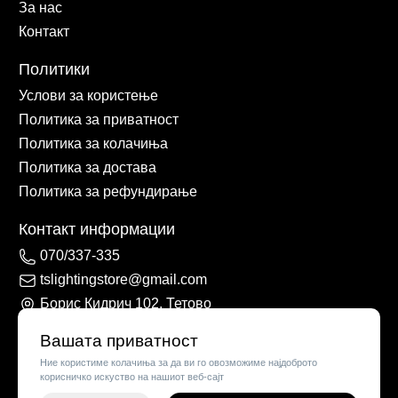
За нас
Контакт
Политики
Услови за користење
Политика за приватност
Политика за колачиња
Политика за достава
Политика за рефундирање
Контакт информации
070/337-335
tslightingstore@gmail.com
Борис Кидрич 102, Тетово
Вашата приватност
Ние користиме колачиња за да ви го овозможиме најдоброто
корисничко искуство на нашиот веб-сајт