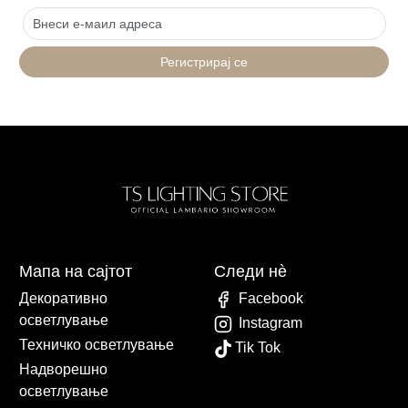
Регистрирај се
Мапа на сајтот
Следи нè
Декоративно
Facebook
осветлување
Instagram
Техничко осветлување
Tik Tok
Надворешно
осветлување