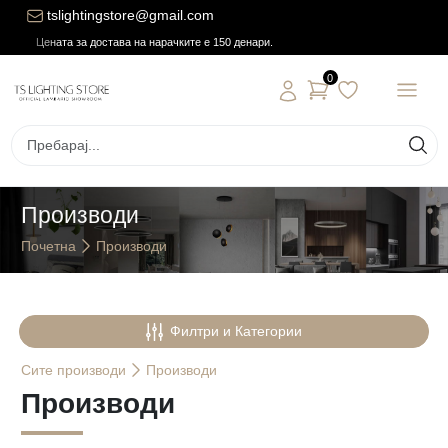
tslightingstore@gmail.com
Цената за достава на нарачките е 150 денари.
0
Производи
Почетна
Производи
Филтри и Категории
Сите
производи
Производи
Производи