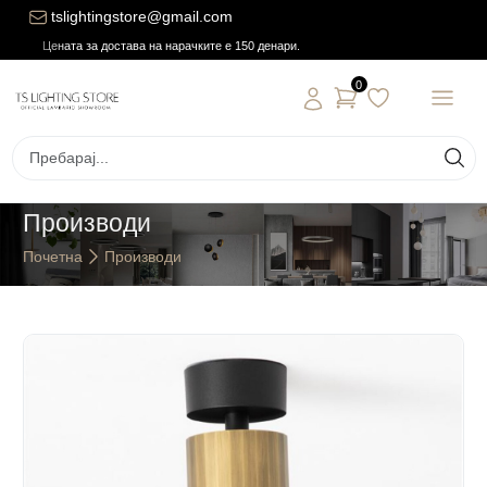
tslightingstore@gmail.com
Цената за достава на нарачките е 150 денари.
0
Производи
Почетна
Производи