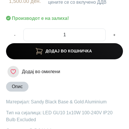
1,500.00 ден.
цените се со вклучено ДДВ
Производот е на залиха!
-
+
ДОДАЈ ВО КОШНИЧКА
Додај во омилени
Опис
Материјал: Sandy Black Base & Gold Aluminium
Тип на сијалица: LED GU10 1x10W 100-240V IP20
Bulb Excluded