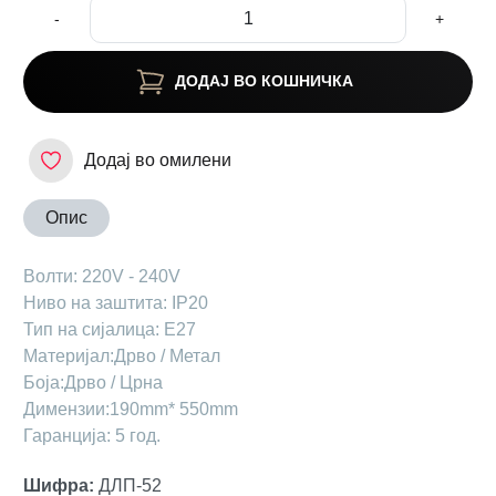
-
+
ДОДАЈ ВО КОШНИЧКА
Додај во омилени
Опис
Волти: 220V - 240V
Ниво на заштита: IP20
Тип на сијалица: Е27
Материјал:Дрво / Метал
Боја:Дрво / Црна
Димензии:190mm* 550mm
Гаранција: 5 год.
Шифра
:
ДЛП-52