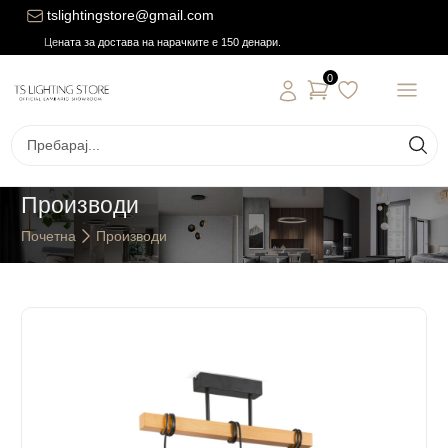
tslightingstore@gmail.com
Цената за достава на нарачките е 150 денари.
0
Производи
Почетна
Производи