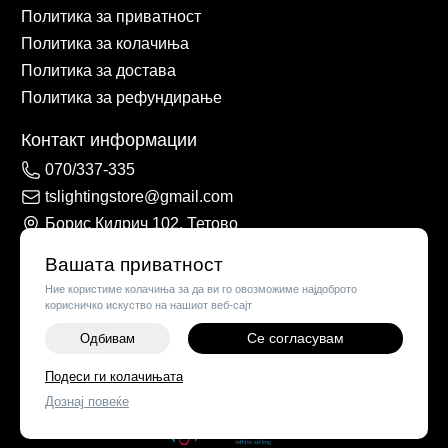
Политика за приватност
Политика за колачиња
Политика за достава
Политика за рефундирање
Контакт информации
070/337-335
tslightingstore@gmail.com
Борис Кидрич 102, Тетово
Вашата приватност
Ние користиме колачиња за да ви го овозможиме најдоброто
корисничко искуство на нашиот веб-сајт
Се согласувам
Одбивам
-
+
Подеси ги колачињата
©
2026
Vendor x
TS Lights
Дознај повеќе
ДОДАЈ ВО КОШНИЧКА
Поставки за колачиња
|
Пријави проблем