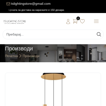
tslightingstore@gmail.com
Цената за достава на нарачките е 150 денари.
0
Производи
Почетна
Производи