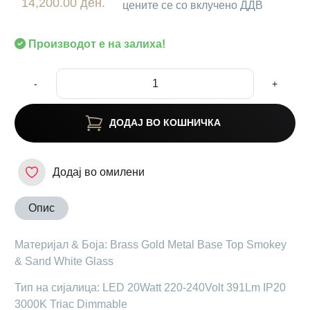
14,200.00 ден.
цените се со вклучено ДДВ
Производот е на залиха!
-
+
ДОДАЈ ВО КОШНИЧКА
Додај во омилени
Опис
Материјал & Боја: Brass Gold Metal Base Top Smokey
& Sand White Glass
Тип на сијалица: LED 20Watt 220-240Volt 391Lm IP20
3000K Triac Dimmable