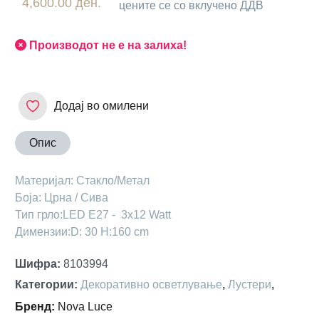
4,600.00 ден.
цените се со вклучено ДДВ
Производот не е на залиха!
Додај во омилени
Опис
Maтеријал: Стакло/Метал
Боја: Црна / Сива
Тип грло:LED Е27 - 3x12 Watt
Димензии:D: 30 H:160 cm
Шифра
:
8103994
Категории
:
Декоративно осветлување
,
Лустери
,
Бренд
:
Nova Luce