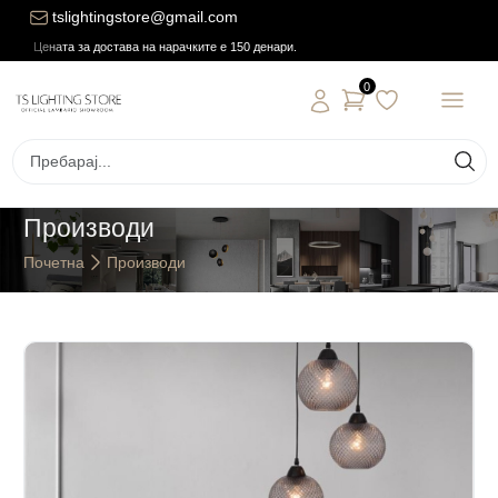
tslightingstore@gmail.com
Цената за достава на нарачките е 150 денари.
0
Производи
Почетна
Производи