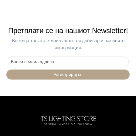
Претплати се на нашиот Newsletter!
Внеси ја твојата е-маил адреса и добивај ги најновите
информации.
Регистрирај се