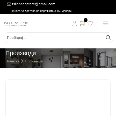
tslightingstore@gmail.com
Цената за достава на нарачките е 150 денари.
0
Производи
Почетна
Производи