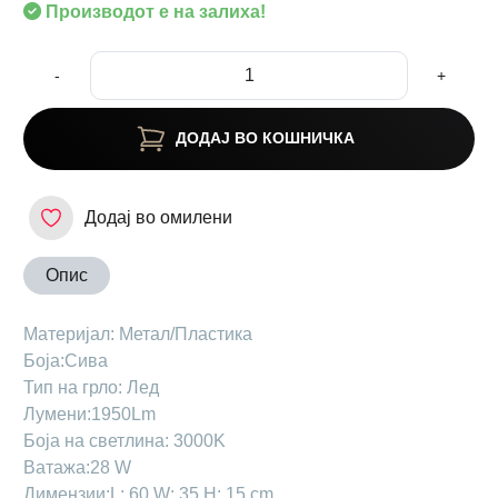
Производот е на залиха!
-
+
ДОДАЈ ВО КОШНИЧКА
Додај во омилени
Опис
Материјал: Метал/Пластика
Боја:Сива
Тип на грло: Лед
Лумени:1950Lm
Боја на светлина: 3000K
Ватажа:28 W
Димензии:L: 60 W: 35 H: 15 cm