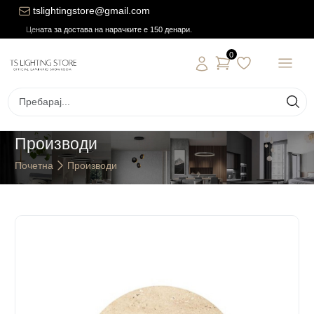
tslightingstore@gmail.com
Цената за достава на нарачките е 150 денари.
0
Производи
Почетна
Производи