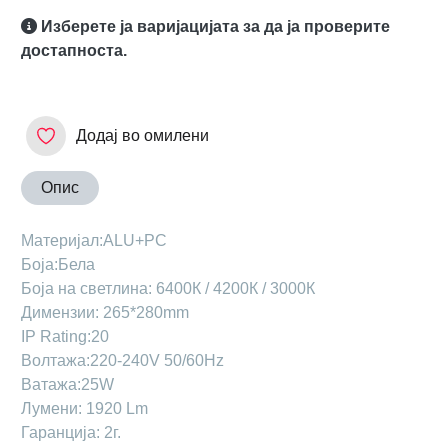
Изберете ја варијацијата за да ја проверите
достапноста.
Додај во омилени
Опис
Материјал:ALU+PC
Боја:Бела
Боја на светлина: 6400К / 4200К / 3000К
Димензии: 265*280mm
IP Rating:20
Волтажа:220-240V 50/60Hz
Ватажа:25W
Лумени: 1920 Lm
Гаранција: 2г.