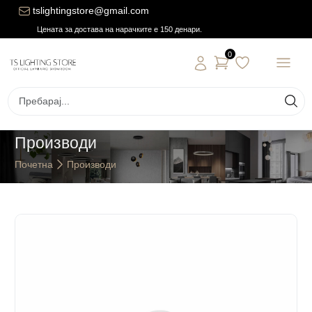
tslightingstore@gmail.com
Цената за достава на нарачките е 150 денари.
0
Производи
Почетна
Производи