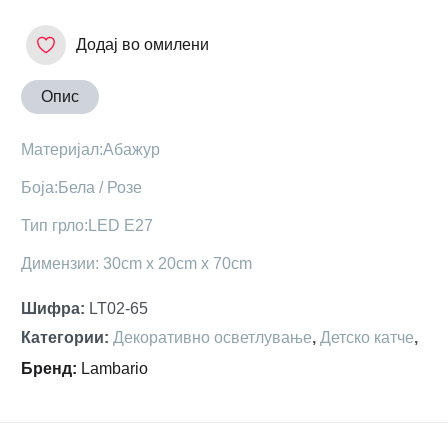
Додај во омилени
Опис
Материјал:Абажур
Боја:Бела / Розе
Тип грло:LED E27
Димензии: 30cm x 20cm x 70cm
Шифра
:
LT02-65
Категории
:
Декоративно осветлување
,
Детскo катче
,
Бренд
:
Lambario