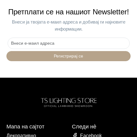
Претплати се на нашиот Newsletter!
Внеси ја твојата е-маил адреса и добивај ги најновите
информации.
Регистрирај се
Мапа на сајтот
Следи нè
Декоративно
Facebook