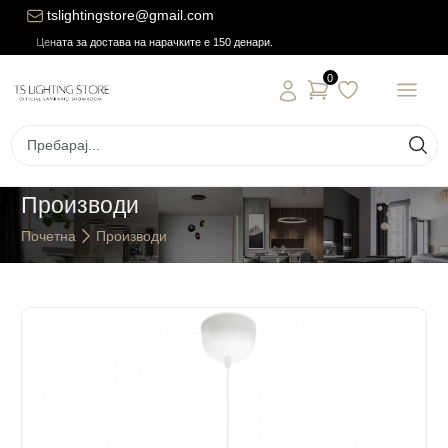
tslightingstore@gmail.com
Цената за достава на нарачките е 150 денари.
0
Производи
Почетна
Производи