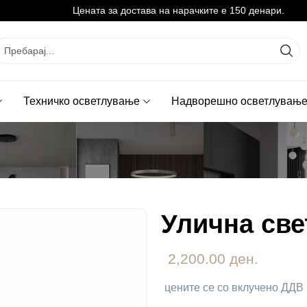
Цената за достава на нарачките е 150 денари.
Техничко осветлување
Надворешно осветлувањ
Улична све
2,200.00 ден.
цените се со вклучено ДДВ