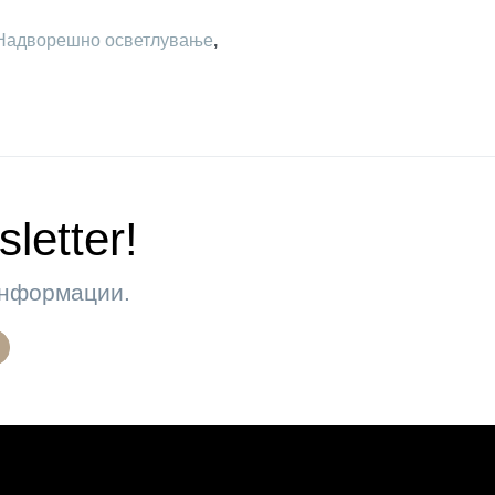
Надворешно осветлување
,
letter!
 информации.