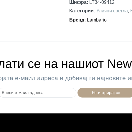
Шифра
:
LT34-09412
Категории
:
Улични светла
,
Бренд
:
Lambario
ати се на нашиот News
ојата е-маил адреса и добивај ги најновите
Регистрирај се