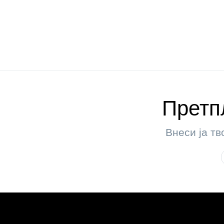
Претпл
Внеси ја тв