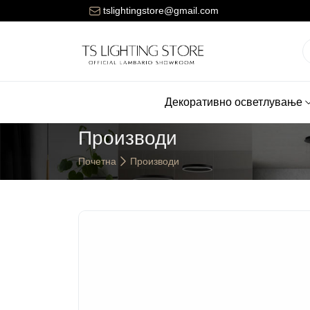
Цената за достава на нарачките е 150 денари.
tslightingstore@gmail.com
Декоративно осветлување
Производи
Почетна
Производи