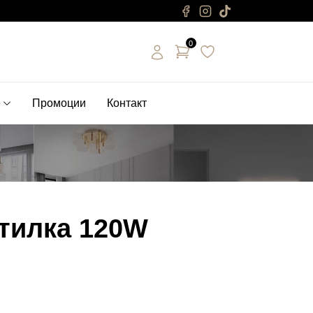
0
е
Промоции
Контакт
тилка 120W