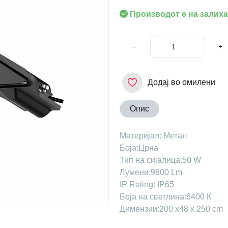
Производот е на залиха
-
+
Додај во омилени
Опис
Maтеријал: Метал
Боја:Црна
Тип на сијалица:50 W
Лумени:9800 Lm
IP Rating: IP65
Боја на светлина:6400 К
Димензии:200 x48 х 250 cm