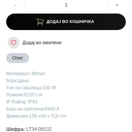
-
+
ДОДАЈ ВО КОШНИЧКА
Додај во омилени
Опис
Maтеријал: Метал
Боја:Црна
Тип на сијалица:100 W
Лумени:8150 Lm
IP Rating: IP65
Боја на светлина:6400 К
Димензии:150 x48 х 316 cm
Шифра
:
LT34-09132