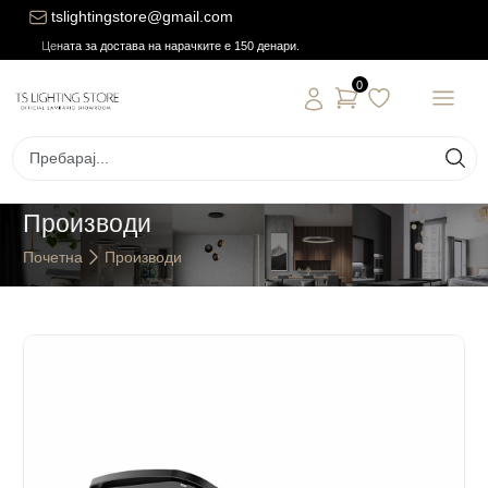
tslightingstore@gmail.com
Цената за достава на нарачките е 150 денари.
0
Производи
Почетна
Производи