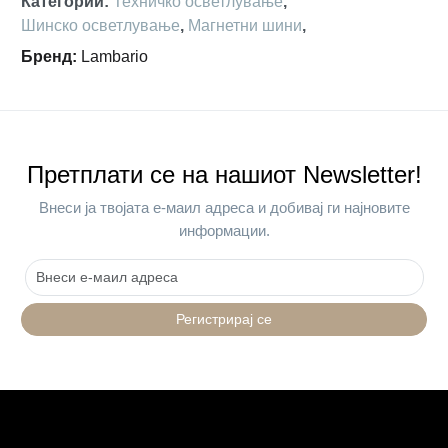
Категории
:
Техничко осветлување
,
Шинско осветлување
,
Магнетни шини
,
Бренд
:
Lambario
Претплати се на нашиот Newsletter!
Внеси ја твојата е-маил адреса и добивај ги најновите
информации.
Регистрирај се