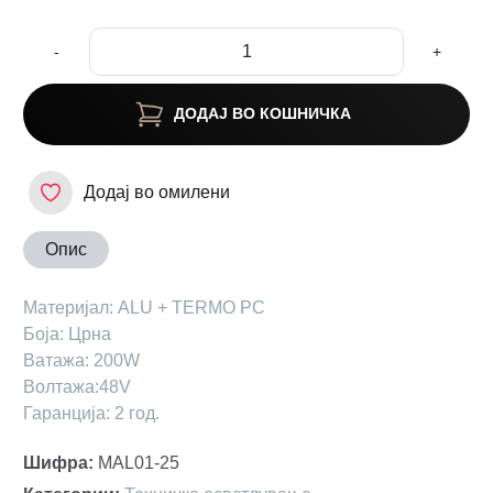
-
+
ДОДАЈ ВО КОШНИЧКА
Додај во омилени
Опис
Материјал: АLU + TERMO PC
Боја: Црна
Ватажа: 200W
Волтажа:48V
Гаранција: 2 год.
Шифра
:
MAL01-25