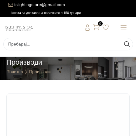
tslightingstore@gmail.com
Цената за достава на нарачките е 150 денари.
0
Производи
Почетна
Производи