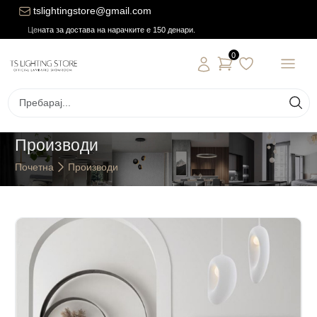
tslightingstore@gmail.com
Цената за достава на нарачките е 150 денари.
0
Производи
Почетна
Производи