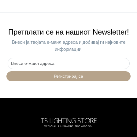
Претплати се на нашиот Newsletter!
Внеси ја твојата е-маил адреса и добивај ги најновите
информации.
Регистрирај се