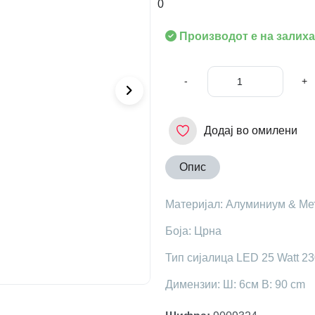
0
Производот е на залиха
-
+
Додај во омилени
Опис
Материјал: Алуминиум & Ме
Боја: Црна
Тип сијалица LED 25 Watt 2
Димензии: Ш: 6см В: 90 cm