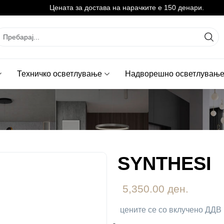
Цената за достава на нарачките е 150 денари.
Техничко осветлување
Надворешно осветлувањ
SYNTHESI
5,350.00 ден.
цените се со вклучено ДДВ