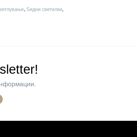
ветлување
,
Ѕидни светилки
,
letter!
 информации.