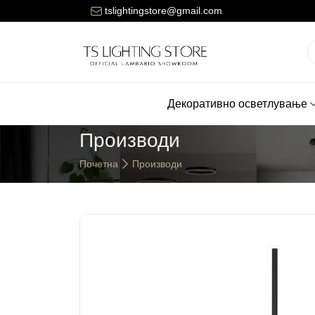
ената за достава на нарачките е 150 денари.
tslightingstore@gmail.com
Декоративно осветлување
Производи
Почетна
Производи