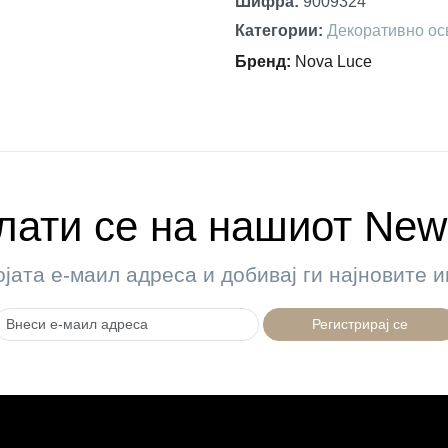
Шифра
:
9009324
Категории
:
Декоративно ос
Бренд
:
Nova Luce
ати се на нашиот News
ојата е-маил адреса и добивај ги најновите
Регистрирај се