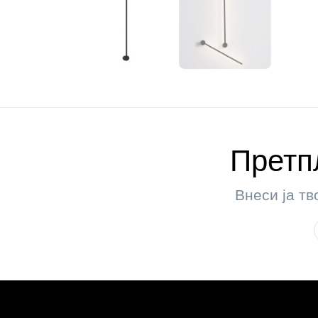
Претпл
Внеси ја тв