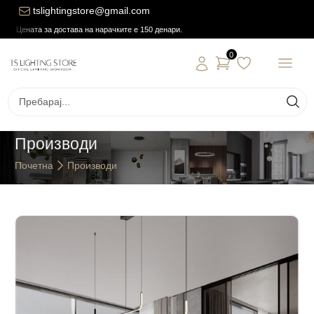
tslightingstore@gmail.com
Цената за достава на нарачките е 150 денари.
0
Производи
Почетна
Производи