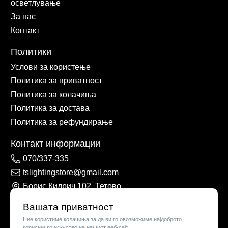
осветлување
За нас
Контакт
Политики
Услови за користење
Политика за приватност
Политика за колачиња
Политика за достава
Политика за рефундирање
Контакт информации
070/337-335
tslightingstore@gmail.com
Борис Кидрич 102, Тетово
Вашата приватност
Ние користиме колачиња за да ви го овозможиме најдоброто
корисничко искуство на нашиот веб-сајт