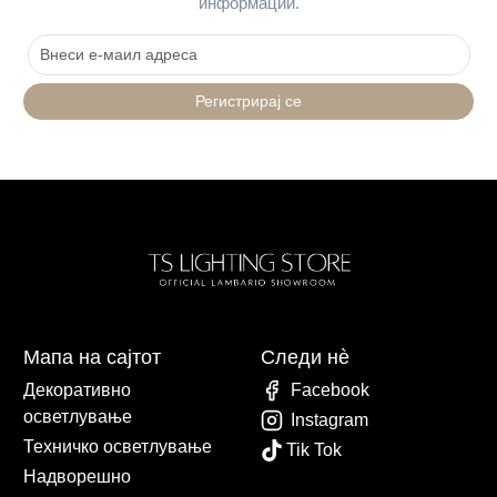
информации.
Регистрирај се
Мапа на сајтот
Следи нè
Декоративно
Facebook
осветлување
Instagram
Техничко осветлување
Tik Tok
Надворешно