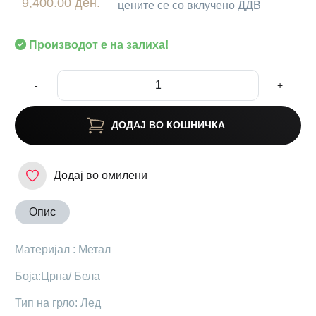
9,400.00 ден.
цените се со вклучено ДДВ
Производот е на залиха!
-
+
ДОДАЈ ВО КОШНИЧКА
Додај во омилени
Опис
Материјал : Метал
Боја:Црна/ Бела
Тип на грло: Лед