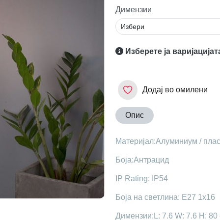
Димензии
Изберете ја варијацијат
Додај во омилени
Опис
Maтеријал:Алуминиум / плас
Боја:Антрацид
IP Rating: IP54
Боја на светлина: E27 1x16
Димензии:L: 7.6 W: 7.6 H: 80