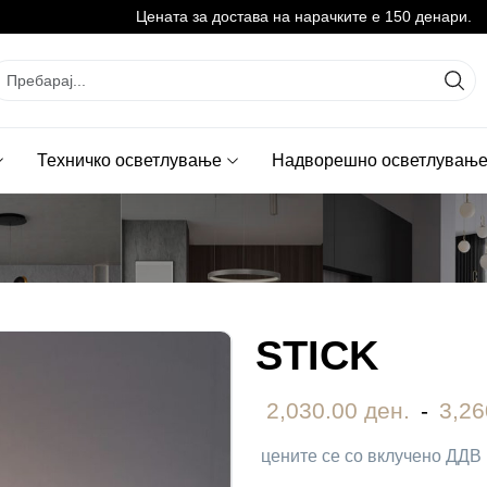
Цената за достава на нарачките е 150 денари.
Техничко осветлување
Надворешно осветлувањ
STICK
2,030.00 ден.
-
3,26
цените се со вклучено ДДВ