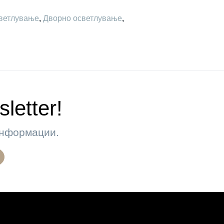
ветлување
,
Дворно осветлување
,
letter!
 информации.