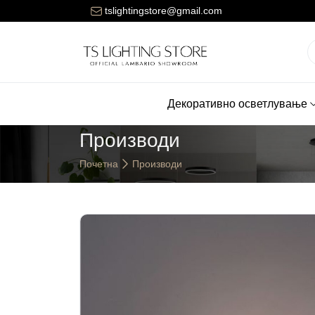
Цената за достава на нарачките е 150 денари.
tslightingstore@gmail.com
Декоративно осветлување
Производи
Почетна
Производи