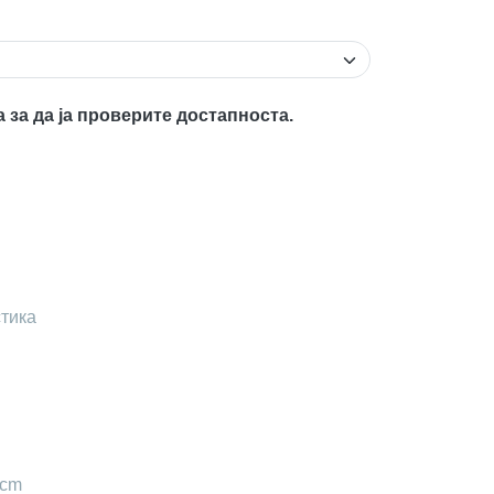
а за да ја проверите достапноста.
тика
 cm