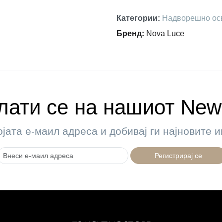
Категории
:
Надворешно ос
Бренд
:
Nova Luce
ати се на нашиот News
ојата е-маил адреса и добивај ги најновите
Регистрирај се