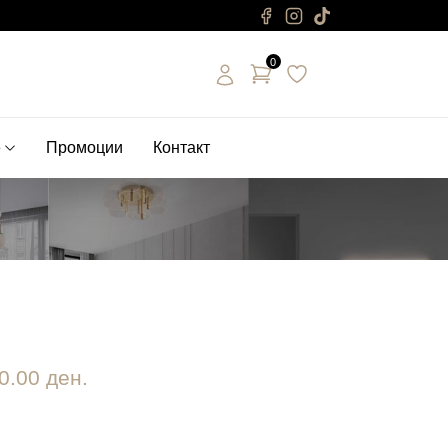
0
е
Промоции
Контакт
0.00 ден.