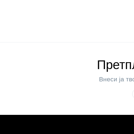
Претпл
Внеси ја тв