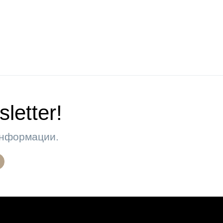
letter!
 информации.