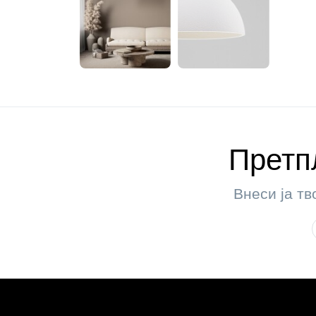
Претпл
Внеси ја тв