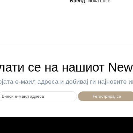
Бренд
:
Nova Luce
ати се на нашиот News
ојата е-маил адреса и добивај ги најновите
Регистрирај се