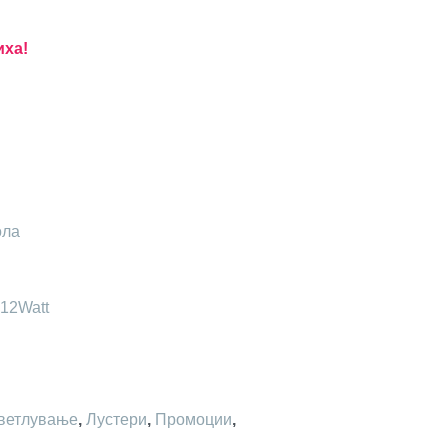
иха!
ола
x12Watt
ветлување
,
Лустери
,
Промоции
,