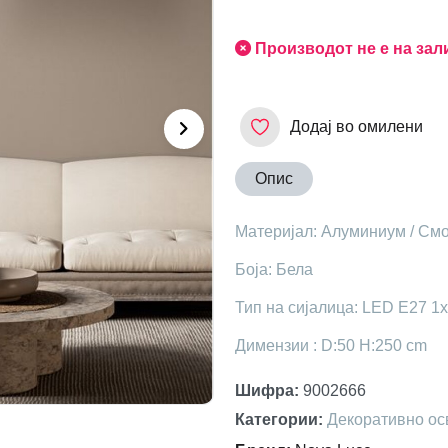
Производот не е на зал
Додај во омилени
Опис
Материјал: Алуминиум / См
Боја: Бела
Тип на сијалица: LED E27 1
Димензии : D:50 H:250 cm
Шифра
:
9002666
Категории
:
Декоративно ос