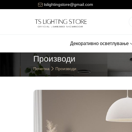
Цената за достава на нарачките е 150 денари.
tslightingstore@gmail.com
Декоративно осветлување
Производи
Почетна
Производи