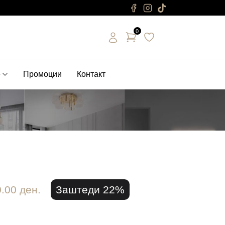
0
е
Промоции
Контакт
.00 ден.
Заштеди 22%