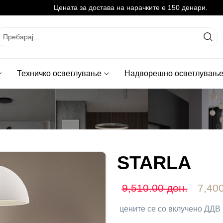
Цената за достава на нарачките е 150 денари.
Техничко осветлување
Надворешно осветлувањ
STARLA
9,510.00 ден.
7,400
цените се со вклучено ДДВ