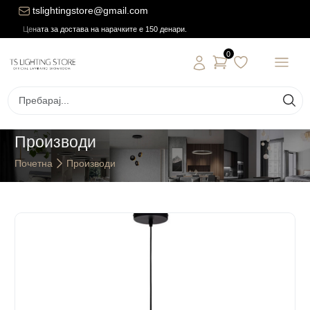
tslightingstore@gmail.com
Цената за достава на нарачките е 150 денари.
0
Производи
Почетна
Производи