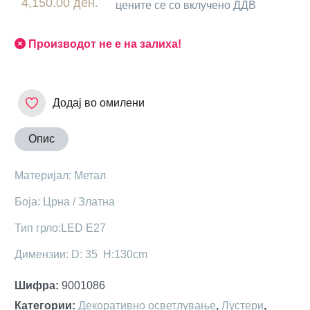
4,150.00 ден.
цените се со вклучено ДДВ
Производот не е на залиха!
Додај во омилени
Опис
Maтеријал: Метал
Боја: Црнa / Златна
Тип грло:LED E27
Димензии: D: 35 H:130cm
Шифра
:
9001086
Категории
:
Декоративно осветлување
,
Лустери
,