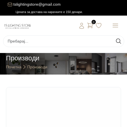
tslightingstore@gmail.com
Цената за достава на нарачките е 150 денари.
0
Производи
Почетна
Производи