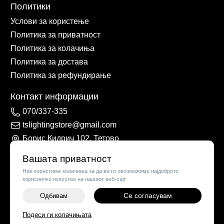
Политики
Услови за користење
Политика за приватност
Политика за колачиња
Политика за достава
Политика за рефундирање
Контакт информации
070/337-335
tslightingstore@gmail.com
Борис Кидрич 102, Тетово
Вашата приватност
Ние користиме колачиња за да ви го овозможиме најдоброто
корисничко искуство на нашиот веб-сајт
Се согласувам
Одбивам
Подеси ги колачињата
©
2026
Vendor x
TS Lights