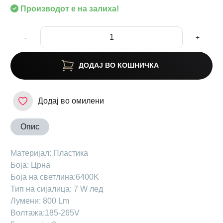
Производот е на залиха!
-
+
ДОДАЈ ВО КОШНИЧКА
Додај во омилени
Опис
Материјал: Пластика
Боја: Црна
Боја на светлина:6400K
Тип на сијалица: 7 W лед
Лумени: 800 Lm
Волтажа:185-265V