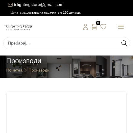
tslightingstore@gmail.com
Цената за достава на нарачките е 150 денари.
0
Производи
Почетна
Производи