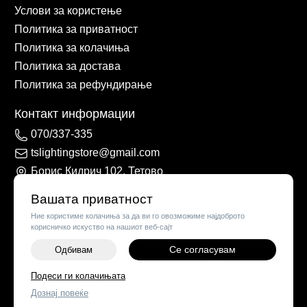
Услови за користење
Политика за приватност
Политика за колачиња
Политика за достава
Политика за рефундирање
Контакт информации
070/337-335
tslightingstore@gmail.com
Борис Кидрич 102, Тетово
Вашата приватност
Ние користиме колачиња за да ви го овозможиме најдоброто
корисничко искуство на нашиот веб-сајт
Се согласувам
Одбивам
Подеси ги колачињата
©
2026
Vendor x
TS Lights
Дознај повеќе
Поставки за колачиња
|
Пријави проблем