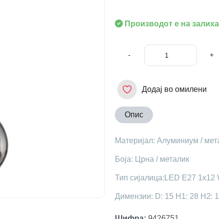
Производот е на залиха
-
+
Додај во омилени
Опис
Материјал: Алуминиум / мет
Боја: Црна / металик
Тип сијалица:LED E27 1x12 
Димензии: D: 15 H1: 28 H2: 
Шифра
:
9426751