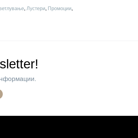
ветлување
,
Лустери
,
Промоции
,
letter!
 информации.