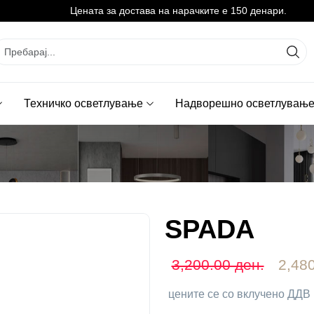
Цената за достава на нарачките е 150 денари.
Техничко осветлување
Надворешно осветлувањ
SPADA
3,200.00 ден.
2,480
цените се со вклучено ДДВ