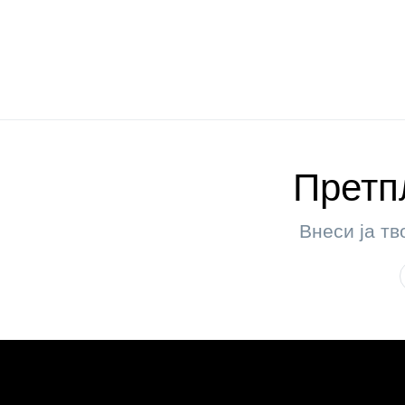
Претпл
Внеси ја тв