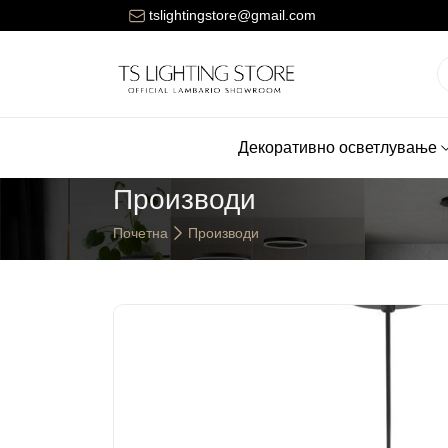
ената за достава на нарачките е 150 денари.
tslightingstore@gmail.com
Декоративно осветлување
Производи
Почетна
Производи