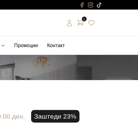
0
е
Промоции
Контакт
.00 ден.
Заштеди 23%