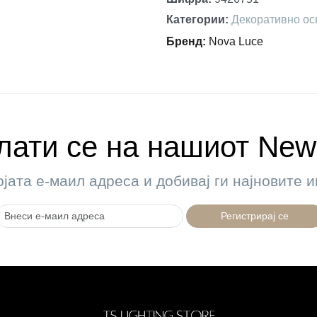
Категории
:
Декоративно ос
Бренд
:
Nova Luce
ати се на нашиот News
ојата е-маил адреса и добивај ги најновите
Регистрирај се