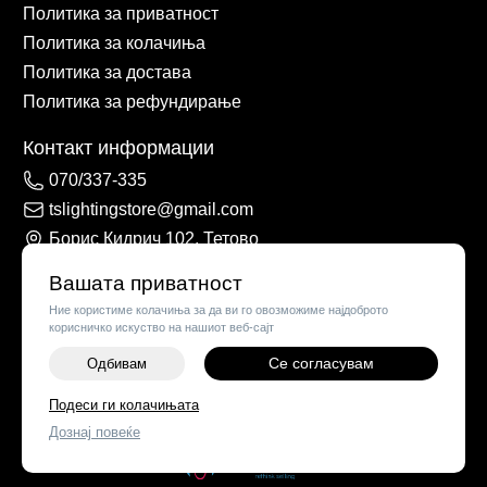
Политика за приватност
Политика за колачиња
Политика за достава
Политика за рефундирање
Контакт информации
070/337-335
tslightingstore@gmail.com
Борис Кидрич 102, Тетово
Вашата приватност
Ние користиме колачиња за да ви го овозможиме најдоброто
корисничко искуство на нашиот веб-сајт
Се согласувам
Одбивам
Подеси ги колачињата
©
2026
Vendor x
TS Lights
Дознај повеќе
Поставки за колачиња
|
Пријави проблем