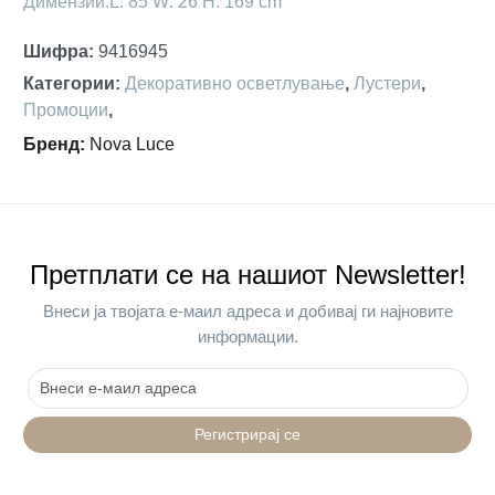
Димензии:L: 85 W: 26 H: 169 cm
Шифра
:
9416945
Категории
:
Декоративно осветлување
,
Лустери
,
Промоции
,
Бренд
:
Nova Luce
Претплати се на нашиот Newsletter!
Внеси ја твојата е-маил адреса и добивај ги најновите
информации.
Регистрирај се