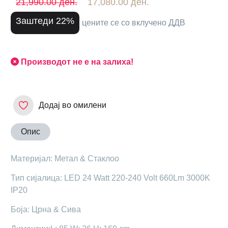
21,990.00 ден.
17,080.00 ден.
Заштеди 22%
цените се со вклучено ДДВ
Производот не е на залиха!
Додај во омилени
Опис
Материјал: Метал & Стаклоо
Тип сијалица: LED 24 Watt 220-240 Volt 660Lm 3000K
IP20
Боја: Црна & Сива