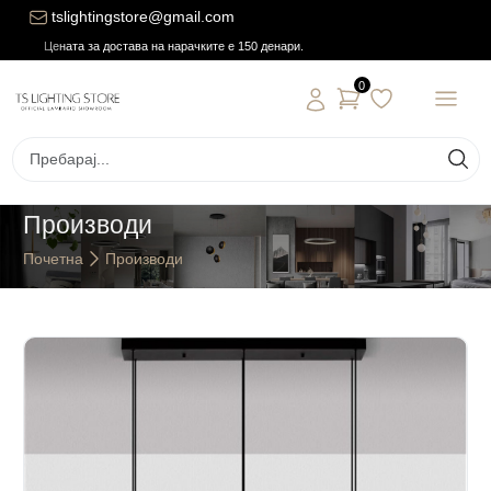
tslightingstore@gmail.com
Цената за достава на нарачките е 150 денари.
0
Производи
Почетна
Производи