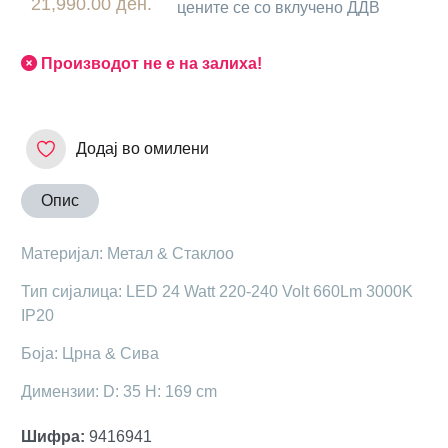
21,990.00 ден.
цените се со вклучено ДДВ
Производот не е на залиха!
Додај во омилени
Опис
Материјал: Метал & Стаклоо
Тип сијалица: LED 24 Watt 220-240 Volt 660Lm 3000K
IP20
Боја: Црна & Сива
Димензии: D: 35 H: 169 cm
Шифра
:
9416941