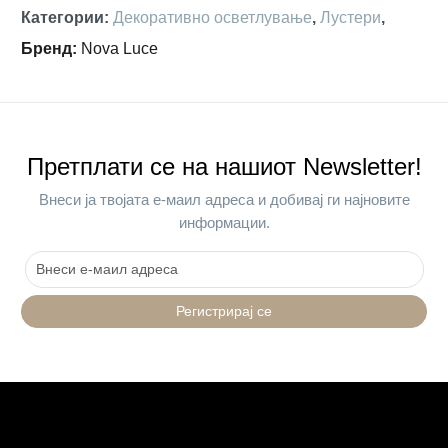
Категории
:
Декоративно осветлување
,
Лустери
,
Бренд
:
Nova Luce
Претплати се на нашиот Newsletter!
Внеси ја твојата е-маил адреса и добивај ги најновите
информации.
Регистрирај се