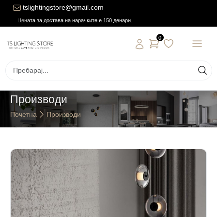
tslightingstore@gmail.com
Цената за достава на нарачките е 150 денари.
0
Производи
Почетна
Производи