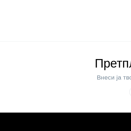
Претпл
Внеси ја тв