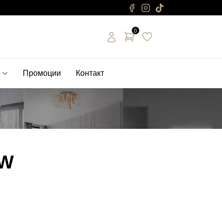
0
е
Промоции
Контакт
8W