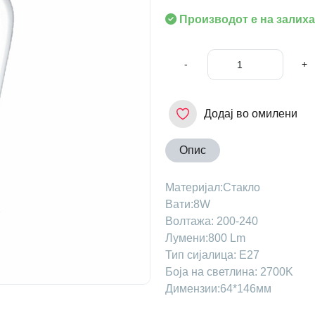
Производот е на залиха
-
+
Додај во омилени
Опис
Maтеријал:Стакло
Вати:8W
Волтажа: 200-240
Лумени:800 Lm
Тип сијалица: Е27
Боја на светлина: 2700K
Димензии:64*146мм