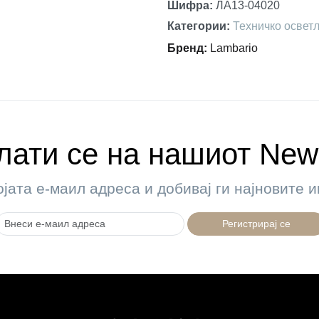
Шифра
:
ЛА13-04020
Категории
:
Техничко освет
Бренд
:
Lambario
ати се на нашиот News
ојата е-маил адреса и добивај ги најновите
Регистрирај се