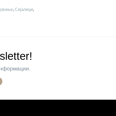
лување
,
Сијалици
,
letter!
 информации.