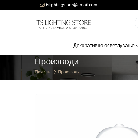
ената за достава на нарачките е 150 денари.
tslightingstore@gmail.com
Декоративно осветлување
Производи
Почетна
Производи