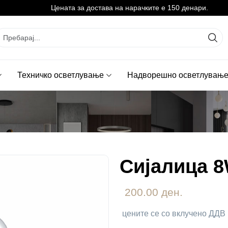
Цената за достава на нарачките е 150 денари.
Техничко осветлување
Надворешно осветлувањ
Сијалица 
200.00 ден.
цените се со вклучено ДДВ