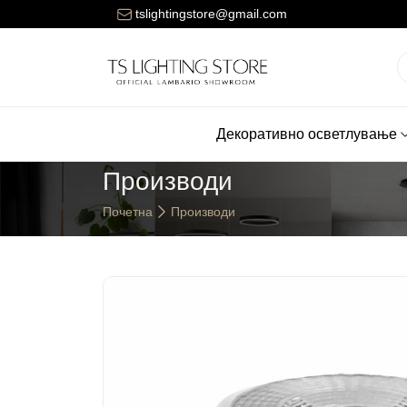
ената за достава на нарачките е 150 денари.
tslightingstore@gmail.com
Декоративно осветлување
Производи
Почетна
Производи