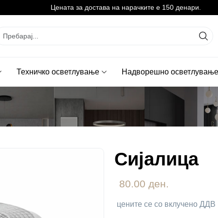
Цената за достава на нарачките е 150 денари.
Техничко осветлување
Надворешно осветлувањ
Сијалица
80.00 ден.
цените се со вклучено ДДВ