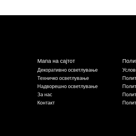
Мапа на сајтот
Поли
Декоративно осветлување
Услов
Техничко осветлување
Полит
Надворешно осветлување
Полит
За нас
Полит
Контакт
Полит