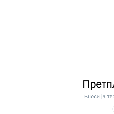
Претпл
Внеси ја тв