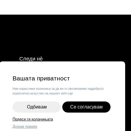
Следи нè
Facebook
Instagram
Вашата приватност
о
Tik Tok
Ние користиме колачиња за да ви го овозможиме најдоброто
корисничко искуство на нашиот веб-сајт
Одбивам
Се согласувам
Подеси ги колачињата
Дознај повеќе