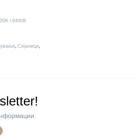
200K / 6400K
лување
,
Сијалици
,
letter!
 информации.