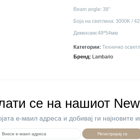
Beam angle: 38°
Боја на светлина: 3000K / 4
Димензии:49*54мм
Категории
:
Техничко освет
Бренд
:
Lambario
ати се на нашиот News
ојата е-маил адреса и добивај ги најновите
Регистрирај се