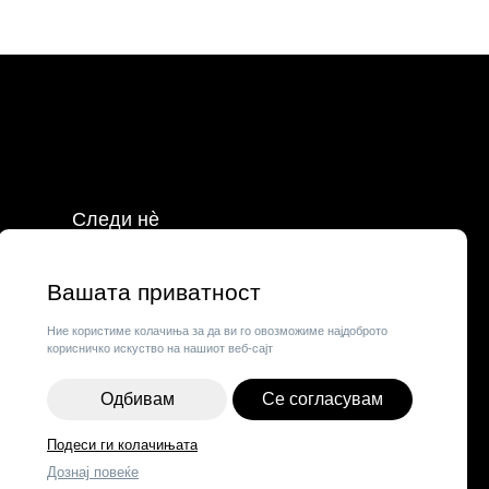
Следи нè
Facebook
Instagram
Вашата приватност
о
Tik Tok
Ние користиме колачиња за да ви го овозможиме најдоброто
корисничко искуство на нашиот веб-сајт
Одбивам
Се согласувам
Подеси ги колачињата
Дознај повеќе