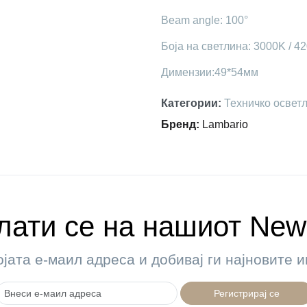
Beam angle: 100°
Боја на светлина: 3000K / 4
Димензии:49*54мм
Категории
:
Техничко освет
Бренд
:
Lambario
ати се на нашиот News
ојата е-маил адреса и добивај ги најновите
Регистрирај се