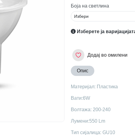
Боја на светлина
Изберете ја варијацијат
Додај во омилени
Опис
Maтеријал: Пластика
Вати:6W
Волтажа: 200-240
Лумени:550 Lm
Тип сијалица: GU10