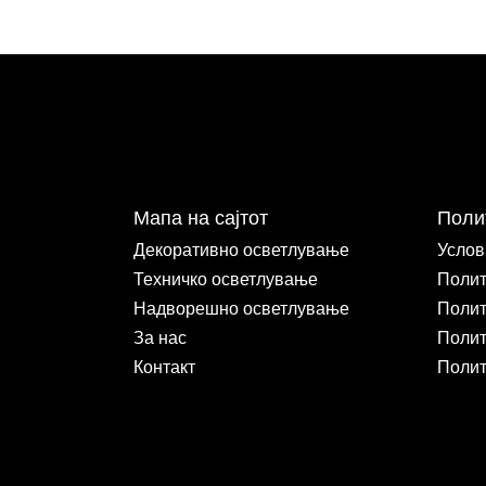
Мапа на сајтот
Поли
Декоративно осветлување
Услов
Техничко осветлување
Полит
Надворешно осветлување
Полит
За нас
Полит
Контакт
Полит