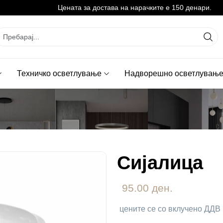
Цената за достава на нарачките е 150 денари.
Техничко осветлување
Надворешно осветлувањ
Сијалица
95.00 ден.
цените се со вклучено ДДВ