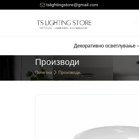
Цената за достава на нарачките е 150 денари.
tslightingstore@gmail.com
Декоративно осветлување
Производи
Почетна
Производи