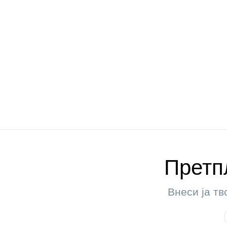
Претпл
Внеси ја тв