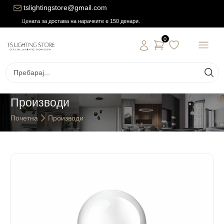
tslightingstore@gmail.com
Цената за достава на нарачките е 150 денари.
0
Производи
Почетна
Производи