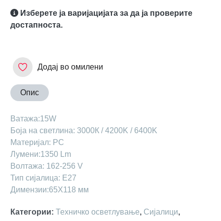
Изберете ја варијацијата за да ја проверите
достапноста.
Додај во омилени
Опис
Ватажа:15W
Боја на светлина: 3000К / 4200K / 6400K
Материјал: PC
Лумени:1350 Lm
Волтажа: 162-256 V
Тип сијалица: E27
Димензии:65X118 мм
Категории
:
Техничко осветлување
,
Сијалици
,