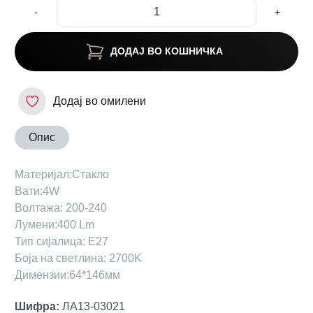
-
+
ДОДАЈ ВО КОШНИЧКА
Додај во омилени
Опис
Maтеријал:Стакло
Вати:4W
Волтажа: 200-240
Лумени:400 Lm
Тип сијалица: Е27
Боја на светлина: 2700K
Димензии:64*146мм
Шифра
:
ЛА13-03021