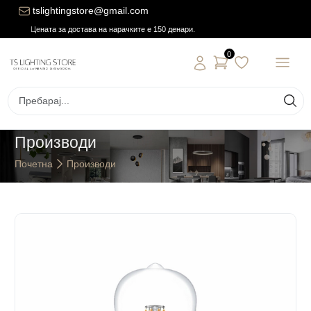
tslightingstore@gmail.com
Цената за достава на нарачките е 150 денари.
0
Производи
Почетна
Производи