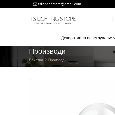
ената за достава на нарачките е 150 денари.
tslightingstore@gmail.com
Декоративно осветлување
Производи
Почетна
Производи