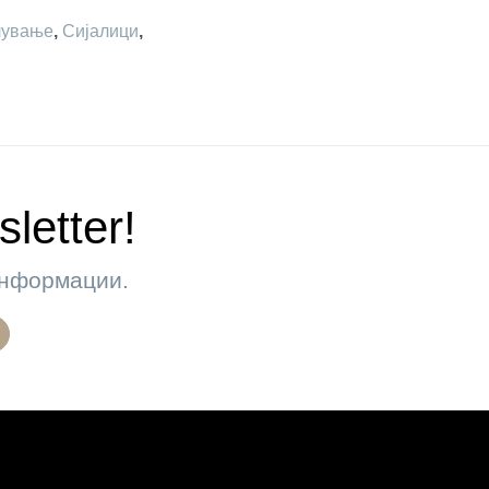
лување
,
Сијалици
,
letter!
 информации.