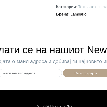
Категории
:
Техничко освет
Бренд
:
Lambario
ати се на нашиот News
ојата е-маил адреса и добивај ги најновите
Регистрирај се