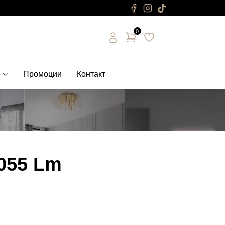
0
е
Промоции
Контакт
055 Lm