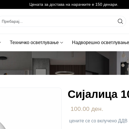
Цената за достава на нарачките е 150 денари.
Техничко осветлување
Надворешно осветлувањ
Сијалица 1
100.00 ден.
цените се со вклучено ДДВ