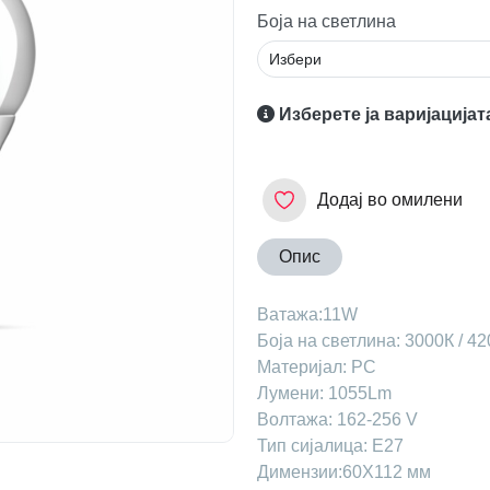
Боја на светлина
Изберете ја варијацијат
Додај во омилени
Опис
Ватажа:11W
Боја на светлина: 3000К / 4
Материјал: PC
Лумени: 1055Lm
Волтажа: 162-256 V
Тип сијалица: E27
Димензии:60X112 мм