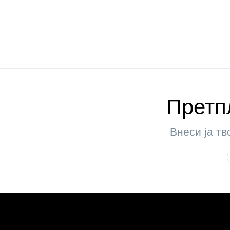
Претпл
Внеси ја тв