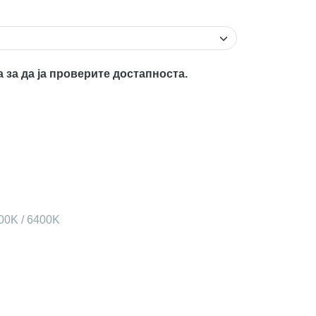
а за да ја проверите достапноста.
200K / 6400K