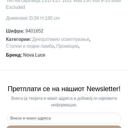
Тип на сијалица: LED E27 1x12 Watt 230 Volt IP20 Bulb
Excluded
Димензии: D:34 H:180 cm
Шифра
:
9401652
Категории
:
Декоративно осветлување
,
Столни и подни ламби
,
Промоции
,
Бренд
:
Nova Luce
Претплати се на нашиот Newsletter!
Внеси ја твојата е-маил адреса и добивај ги најновите
информации.