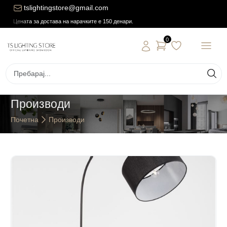
tslightingstore@gmail.com
Цената за достава на нарачките е 150 денари.
0
Производи
Почетна
Производи