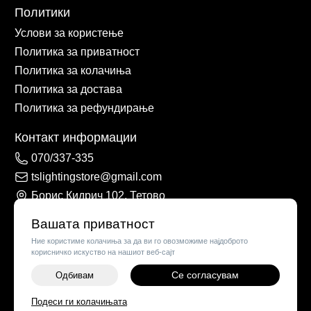
Политики
Услови за користење
Политика за приватност
Политика за колачиња
Политика за достава
Политика за рефундирање
Контакт информации
070/337-335
tslightingstore@gmail.com
Борис Кидрич 102, Тетово
Вашата приватност
Ние користиме колачиња за да ви го овозможиме најдоброто
корисничко искуство на нашиот веб-сајт
Се согласувам
Одбивам
-
+
Подеси ги колачињата
©
2026
Vendor x
TS Lights