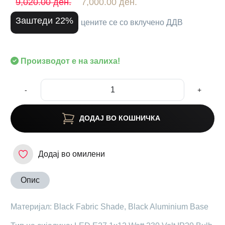
9,020.00 ден.
7,000.00 ден.
Заштеди 22%
цените се со вклучено ДДВ
Производот е на залиха!
-
+
ДОДАЈ ВО КОШНИЧКА
Додај во омилени
Опис
Материјал: Black Fabric Shade, Black Aluminium Base