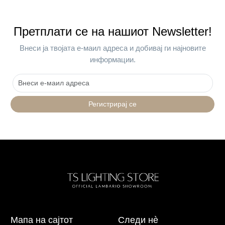
Претплати се на нашиот Newsletter!
Внеси ја твојата е-маил адреса и добивај ги најновите
информации.
Регистрирај се
Мапа на сајтот
Следи нè