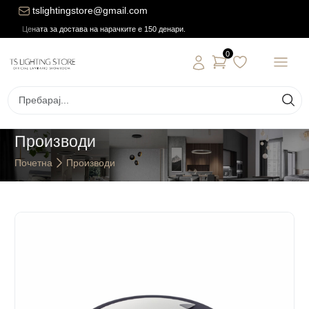
tslightingstore@gmail.com
Цената за достава на нарачките е 150 денари.
0
Производи
Почетна
Производи