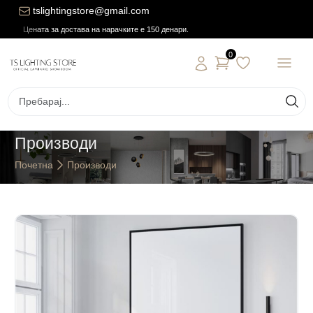
tslightingstore@gmail.com
Цената за достава на нарачките е 150 денари.
0
Производи
Почетна
Производи