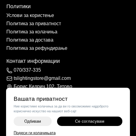
Политики
Услови за користење
Политика за приватност
Политика за колачиња
Политика за достава
Политика за рефундирање
Контакт информации
070/337-335
tslightingstore@gmail.com
Борис Кидрич 102, Тетово
Вашата приватност
Ние користиме колачиња за да ви го овозможиме најдоброто
корисничко искуство на нашиот веб-сајт
Се согласувам
Одбивам
Подеси ги колачињата
©
2026
Vendor x
TS Lights