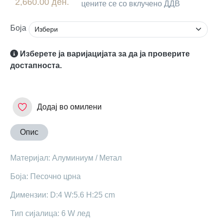
2,660.00 ден.
цените се со вклучено ДДВ
Боја
Изберете ја варијацијата за да ја проверите
достапноста.
Додај во омилени
Опис
Mатеријал: Алуминиум / Метал
Боја: Песочно црна
Димензии: D:4 W:5.6 H:25 cm
Тип сијалица: 6 W лед