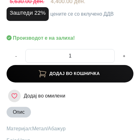
5,630.00 ден.
4,400.00 ден.
Заштеди 22%
цените се со вклучено ДДВ
Производот е на залиха!
-
+
ДОДАЈ ВО КОШНИЧКА
Додај во омилени
Опис
Материјал:Метал/Абажур