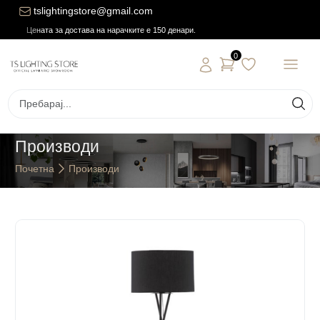
tslightingstore@gmail.com
Цената за достава на нарачките е 150 денари.
0
Производи
Почетна
Производи