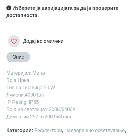
Изберете ја варијацијата за да ја проверите
достапноста.
Додај во омилени
Опис
Maтеријал: Метал
Боја:Црна
Тип на сијалица:50 W
Лумени:4000 Lm
IP Rating: IP65
Боја на светлина:4200K/6400K
Димензии:257.5x200.9x3 mm
Категории
:
Рефлектори
,
Надворешно осветлување
,