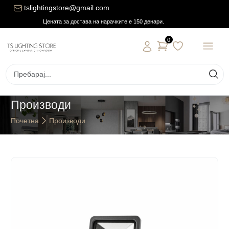
tslightingstore@gmail.com
Цената за достава на нарачките е 150 денари.
0
Производи
Почетна
Производи