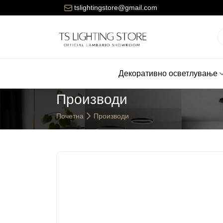
ената за достава на нарачките е 150 денари.
tslightingstore@gmail.com
Декоративно осветлување
Производи
Почетна
Производи