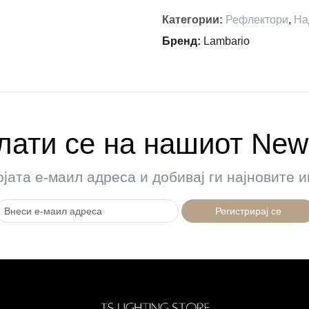
Категории
:
Рефлектори
,
На
Бренд
:
Lambario
ати се на нашиот News
ојата е-маил адреса и добивај ги најновите
Регистрирај се