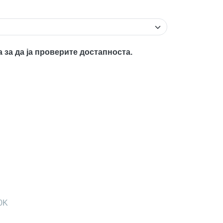
а за да ја проверите достапноста.
0K