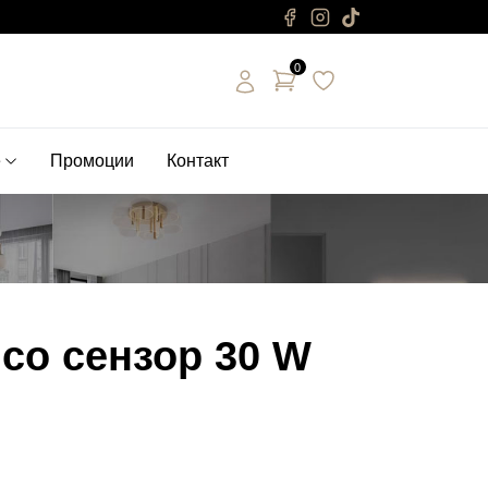
0
е
Промоции
Контакт
со сензор 30 W