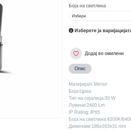
Боја на светлина
Изберете ја варијацијат
Додај во омилени
Опис
Maтеријал: Метал
Боја:Црна
Тип на сијалица:30 W
Лумени:2400 Lm
IP Rating: IP65
Боја на светлина:4200K/640
Димензии:186x163x31 mm