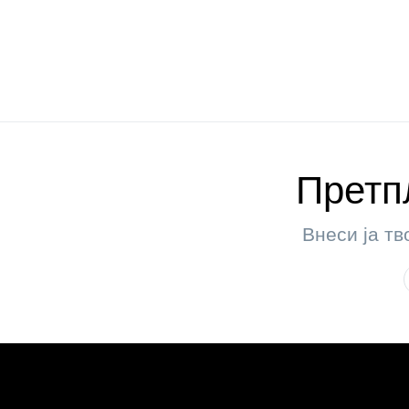
Претпл
Внеси ја тв