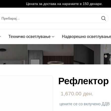
Цената за достава на нарачките е 150 денари.
Техничко осветлување
Надворешно осветлувањ
Рефлектор 
1,670.00 ден.
цените се со вклучено ДДВ