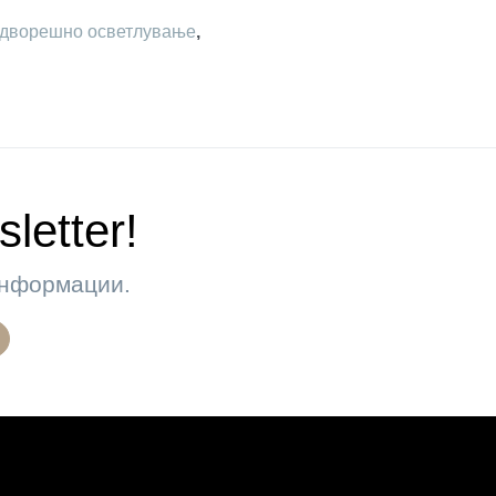
дворешно осветлување
,
letter!
 информации.