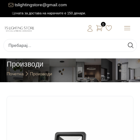
tslightingstore@gmail.com
Цената за достава на нарачките е 150 денари.
0
Производи
Почетна
Производи