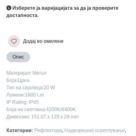
Изберете ја варијацијата за да ја проверите
достапноста.
Додај во омилени
Опис
Maтеријал: Метал
Боја:Црна
Тип на сијалица:20 W
Лумени:1600 Lm
IP Rating: IP65
Боја на светлина:4200K/6400K
Димензии: 151.07 x 129 x 29 mm
Категории
:
Рефлектори
,
Надворешно осветлување
,