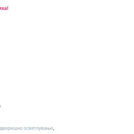
иха!
m
дворешно осветлување
,