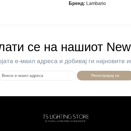
Бренд
:
Lambario
ати се на нашиот News
ојата е-маил адреса и добивај ги најновите
Регистрирај се