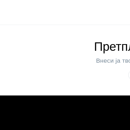
Претпл
Внеси ја тв