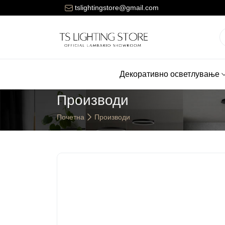
Цената за достава на нарачките е 150 денари.
tslightingstore@gmail.com
Декоративно осветлување
Производи
Почетна
Производи