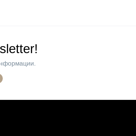
letter!
 информации.