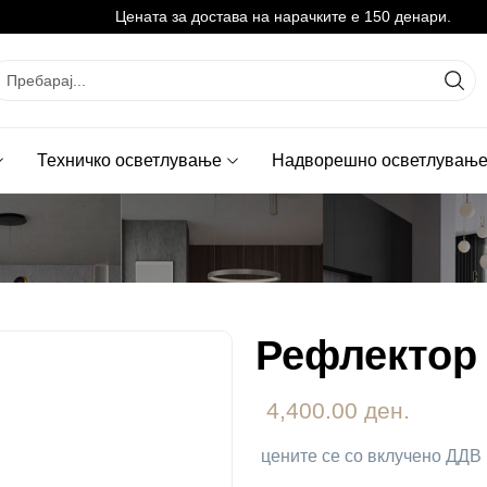
Цената за достава на нарачките е 150 денари.
Техничко осветлување
Надворешно осветлувањ
Рефлектор 
4,400.00 ден.
цените се со вклучено ДДВ