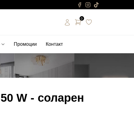
0
е
Промоции
Контакт
50 W - соларен