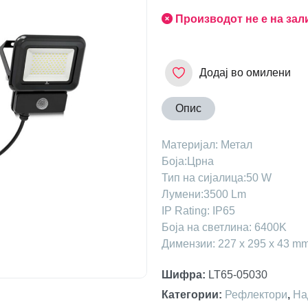
Производот не е на зал
Додај во омилени
Опис
Maтеријал: Метал
Боја:Црна
Тип на сијалица:50 W
Лумени:3500 Lm
IP Rating: IP65
Боја на светлина: 6400K
Димензии: 227 х 295 х 43 m
Шифра
:
LT65-05030
Категории
:
Рефлектори
,
На