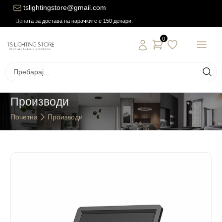
tslightingstore@gmail.com
Цената за достава на нарачките е 150 денари.
0
Производи
Почетна
Производи