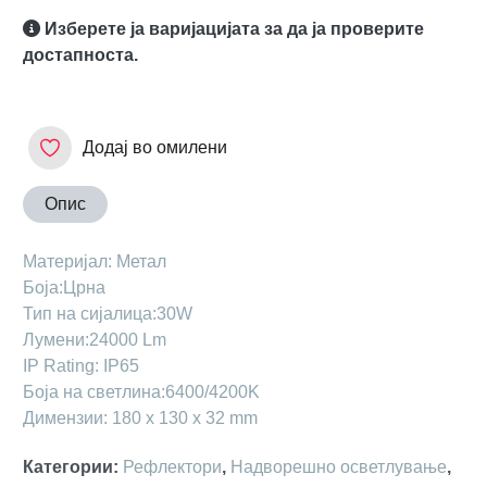
Изберете ја варијацијата за да ја проверите
достапноста.
Додај во омилени
Опис
Maтеријал: Метал
Боја:Црна
Тип на сијалица:30W
Лумени:24000 Lm
IP Rating: IP65
Боја на светлина:6400/4200K
Димензии: 180 х 130 х 32 mm
Категории
:
Рефлектори
,
Надворешно осветлување
,