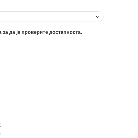
а за да ја проверите достапноста.
K
m