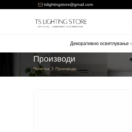
Цената за достава на нарачките е 150 денари.
tslightingstore@gmail.com
Декоративно осветлување
Производи
Почетна
Производи