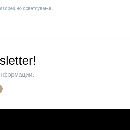
дворешно осветлување
,
letter!
 информации.