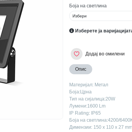
Боја на светлина
Изберете ја варијацијат
Додај во омилени
Опис
Maтеријал: Метал
Боја:Црна
Тип на сијалица:20W
Лумени:1600 Lm
IP Rating: IP65
Боја на светлина:4200/6400
Димензии: 150 х 110 х 27 m