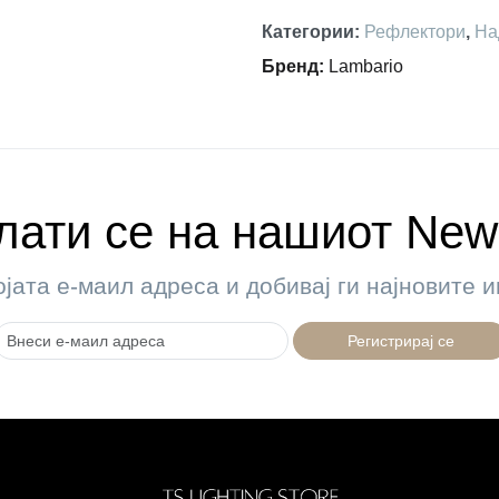
Категории
:
Рефлектори
,
На
Бренд
:
Lambario
ати се на нашиот News
ојата е-маил адреса и добивај ги најновите
Регистрирај се