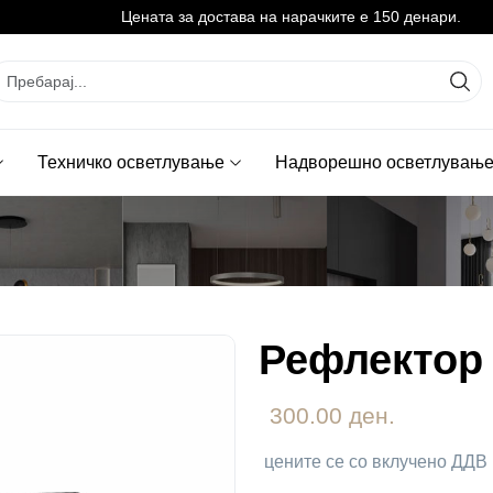
Цената за достава на нарачките е 150 денари.
Техничко осветлување
Надворешно осветлувањ
Рефлектор
300.00 ден.
цените се со вклучено ДДВ