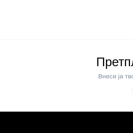
Претпл
Внеси ја тв