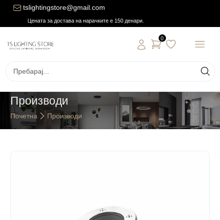
tslightingstore@gmail.com
Цената за достава на нарачките е 150 денари.
0
Производи
Почетна
Производи