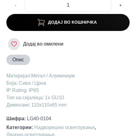
-
+
ДОДАЈ ВО КОШНИЧКА
Додај во омилени
Опис
Maтеријал:Метал / Алуминиум
Боја: Сива / Црна
IP Rating: IP65
Тип на сијалица: 1х GU10
Димензии: 110x110x65 mm
Шифра
:
LG40-0104
Категории
:
Надворешно осветлување
,
Дворно осветлување
,