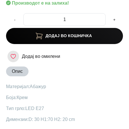
Производот е на залиха!
-
+
ДОДАЈ ВО КОШНИЧКА
Додај во омилени
Опис
Материјал:Абажур
Боја:Крем
Тип грло:LED E27
Димензии:D: 30 H1:70 H2: 20 cm