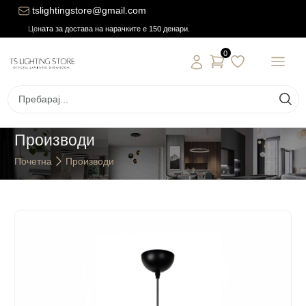
tslightingstore@gmail.com
Цената за достава на нарачките е 150 денари.
0
Производи
Почетна
Производи