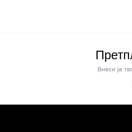
Претпл
Внеси ја тв