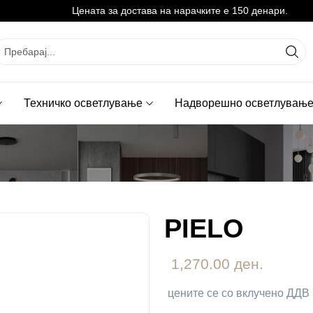
Цената за достава на нарачките е 150 денари.
Техничко осветлување
Надворешно осветлувањ
PIELO
1,270.00 ден.
цените се со вклучено ДДВ