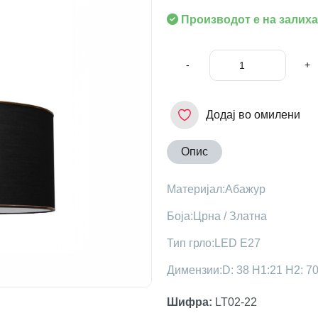
Производот е на залиха
-
+
Додај во омилени
Опис
Материјал:Абажур
Боја:Црна / Златна
Тип грло:LED E27
Димензии:D: 38 H1:21 H2: 7
Шифра
:
LT02-22