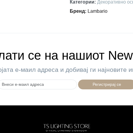
Категории
:
Декоративно ос
Бренд
:
Lambario
ати се на нашиот News
ојата е-маил адреса и добивај ги најновите
Регистрирај се