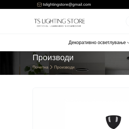
ената за достава на нарачките е 150 денари.
tslightingstore@gmail.com
Декоративно осветлување
Производи
Почетна
Производи