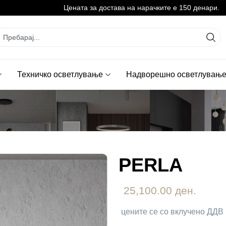
Цената за достава на нарачките е 150 денари.
Техничко осветлување
Надворешно осветлувањ
PERLA
25,100.00 ден.
цените се со вклучено ДДВ