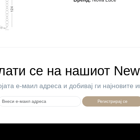
ати се на нашиот News
ојата е-маил адреса и добивај ги најновите
Регистрирај се