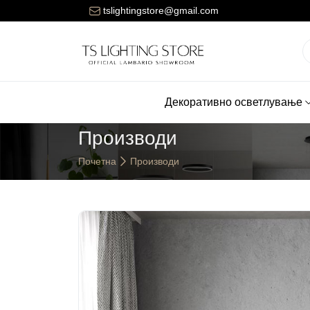
Цената за достава на нарачките е 150 денари.
tslightingstore@gmail.com
Декоративно осветлување
Производи
Почетна
Производи