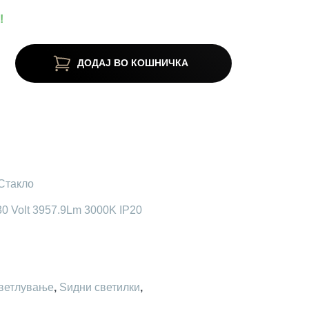
!
ДОДАЈ ВО КОШНИЧКА
Стакло
30 Volt 3957.9Lm 3000K IP20
ветлување
,
Ѕидни светилки
,