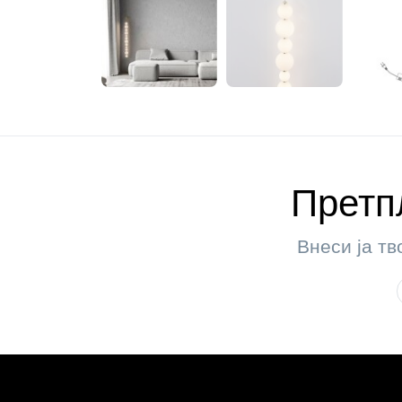
Претпл
Внеси ја тв