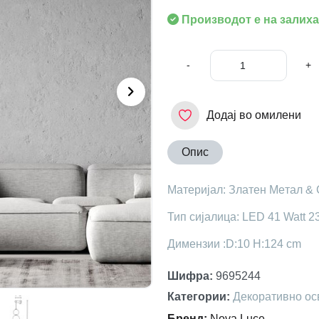
Производот е на залиха
-
+
Додај во омилени
Опис
Материјал: Златен Meтал & 
Тип сијалица: LED 41 Watt 2
Димензии :D:10 H:124 cm
Шифра
:
9695244
Категории
:
Декоративно ос
Бренд
:
Nova Luce