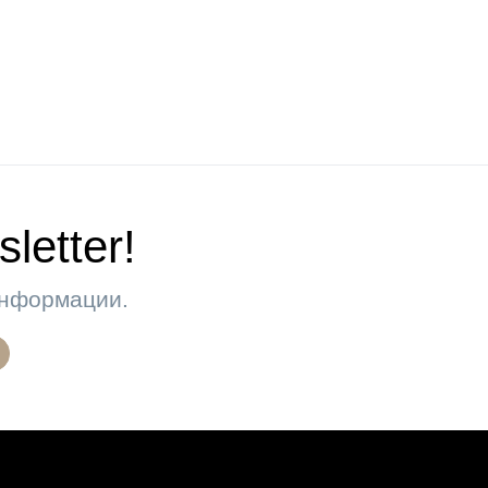
letter!
 информации.