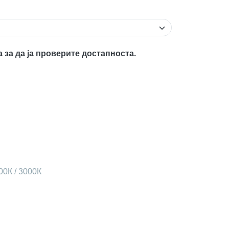
а за да ја проверите достапноста.
00К / 3000К