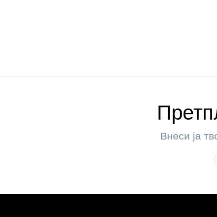
Претпл
Внеси ја тв