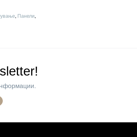
лување
,
Панели
,
letter!
 информации.