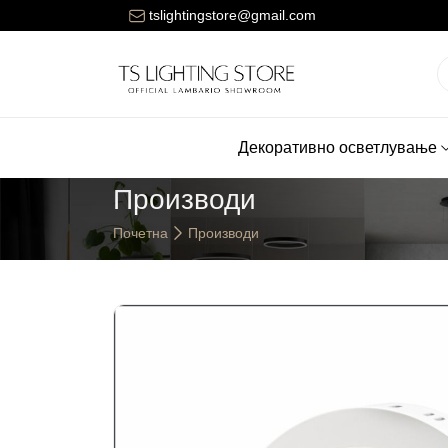
Цената за достава на нарачките е 150 денари.
tslightingstore@gmail.com
Декоративно осветлување
Производи
Почетна
Производи