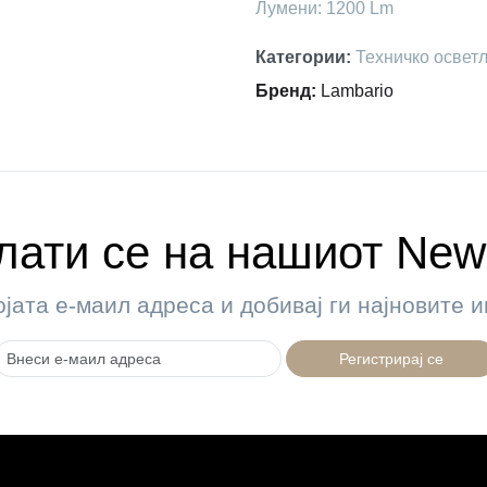
Лумени: 1200 Lm
Категории
:
Техничко освет
Бренд
:
Lambario
ати се на нашиот News
ојата е-маил адреса и добивај ги најновите
Регистрирај се