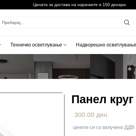
Цената за достава на нарачките е 150 денари.
Техничко осветлување
Надворешно осветлувањ
Панел круг
300.00 ден.
цените се со вклучено ДДВ