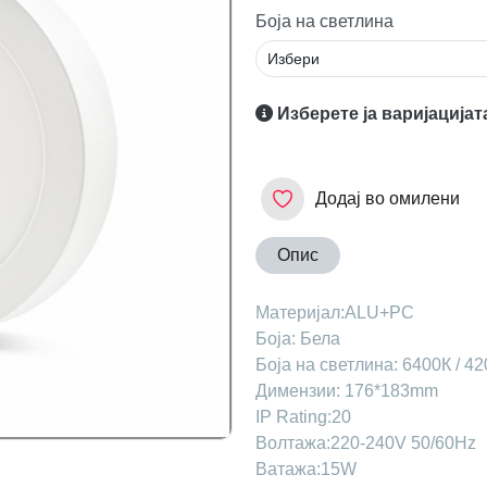
Боја на светлина
Изберете ја варијацијат
Додај во омилени
Опис
Материјал:ALU+PC
Боја: Бела
Боја на светлина: 6400К / 42
Димензии: 176*183mm
IP Rating:20
Волтажа:220-240V 50/60Hz
Ватажа:15W